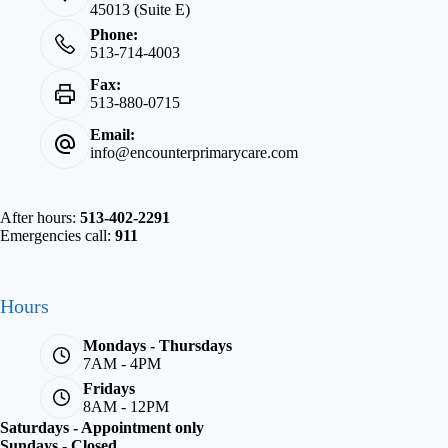
45013 (Suite E)
Phone:
513-714-4003
Fax:
513-880-0715
Email:
info@encounterprimarycare.com
After hours:
513-402-2291
Emergencies call:
911
Hours
Mondays - Thursdays
7AM - 4PM
Fridays
8AM - 12PM
Saturdays - Appointment only
Sundays - Closed