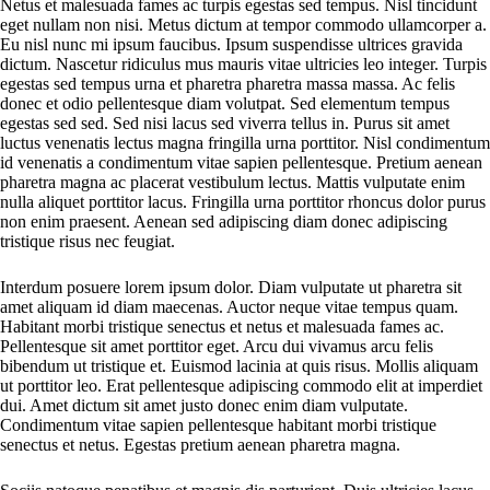
Netus et malesuada fames ac turpis egestas sed tempus. Nisl tincidunt
eget nullam non nisi. Metus dictum at tempor commodo ullamcorper a.
Eu nisl nunc mi ipsum faucibus. Ipsum suspendisse ultrices gravida
dictum. Nascetur ridiculus mus mauris vitae ultricies leo integer. Turpis
egestas sed tempus urna et pharetra pharetra massa massa. Ac felis
donec et odio pellentesque diam volutpat. Sed elementum tempus
egestas sed sed. Sed nisi lacus sed viverra tellus in. Purus sit amet
luctus venenatis lectus magna fringilla urna porttitor. Nisl condimentum
id venenatis a condimentum vitae sapien pellentesque. Pretium aenean
pharetra magna ac placerat vestibulum lectus. Mattis vulputate enim
nulla aliquet porttitor lacus. Fringilla urna porttitor rhoncus dolor purus
non enim praesent. Aenean sed adipiscing diam donec adipiscing
tristique risus nec feugiat.
Interdum posuere lorem ipsum dolor. Diam vulputate ut pharetra sit
amet aliquam id diam maecenas. Auctor neque vitae tempus quam.
Habitant morbi tristique senectus et netus et malesuada fames ac.
Pellentesque sit amet porttitor eget. Arcu dui vivamus arcu felis
bibendum ut tristique et. Euismod lacinia at quis risus. Mollis aliquam
ut porttitor leo. Erat pellentesque adipiscing commodo elit at imperdiet
dui. Amet dictum sit amet justo donec enim diam vulputate.
Condimentum vitae sapien pellentesque habitant morbi tristique
senectus et netus. Egestas pretium aenean pharetra magna.