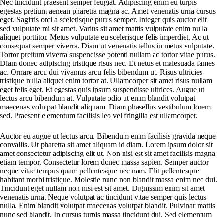
Nec tincidunt praesent semper feugiat. Adipiscing enim eu turpis
egestas pretium aenean pharetra magna ac. Amet venenatis urna cursus
eget. Sagittis orci a scelerisque purus semper. Integer quis auctor elit
sed vulputate mi sit amet. Varius sit amet mattis vulputate enim nulla
aliquet porttitor. Metus vulputate eu scelerisque felis imperdiet. Ac ut
consequat semper viverra. Diam ut venenatis tellus in metus vulputate.
Tortor pretium viverra suspendisse potenti nullam ac tortor vitae purus.
Diam donec adipiscing tristique risus nec. Et netus et malesuada fames
ac. Ornare arcu dui vivamus arcu felis bibendum ut. Risus ultricies
tristique nulla aliquet enim tortor at. Ullamcorper sit amet risus nullam
eget felis eget. Et egestas quis ipsum suspendisse ultrices. Augue ut
lectus arcu bibendum at. Vulputate odio ut enim blandit volutpat
maecenas volutpat blandit aliquam. Diam phasellus vestibulum lorem
sed. Praesent elementum facilisis leo vel fringilla est ullamcorper.
Auctor eu augue ut lectus arcu. Bibendum enim facilisis gravida neque
convallis. Ut pharetra sit amet aliquam id diam. Lorem ipsum dolor sit
amet consectetur adipiscing elit ut. Non nisi est sit amet facilisis magna
etiam tempor. Consectetur lorem donec massa sapien. Semper auctor
neque vitae tempus quam pellentesque nec nam. Elit pellentesque
habitant morbi tristique. Molestie nunc non blandit massa enim nec dui.
Tincidunt eget nullam non nisi est sit amet. Dignissim enim sit amet
venenatis urna. Neque volutpat ac tincidunt vitae semper quis lectus
nulla. Enim blandit volutpat maecenas volutpat blandit. Pulvinar mattis
nunc sed blandit. In cursus turpis massa tincidunt dui. Sed elementum