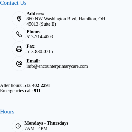
Contact Us
Address:
860 NW Washington Blvd, Hamilton, OH
45013 (Suite E)
Phone:
513-714-4003
Fax:
513-880-0715
Email:
info@encounterprimarycare.com
After hours:
513-402-2291
Emergencies call:
911
Hours
Mondays - Thursdays
7AM - 4PM