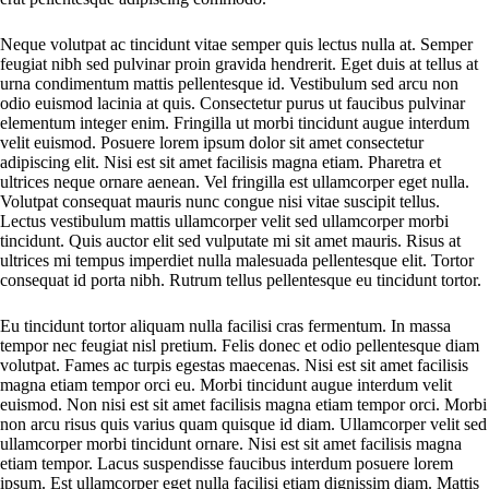
Neque volutpat ac tincidunt vitae semper quis lectus nulla at. Semper
feugiat nibh sed pulvinar proin gravida hendrerit. Eget duis at tellus at
urna condimentum mattis pellentesque id. Vestibulum sed arcu non
odio euismod lacinia at quis. Consectetur purus ut faucibus pulvinar
elementum integer enim. Fringilla ut morbi tincidunt augue interdum
velit euismod. Posuere lorem ipsum dolor sit amet consectetur
adipiscing elit. Nisi est sit amet facilisis magna etiam. Pharetra et
ultrices neque ornare aenean. Vel fringilla est ullamcorper eget nulla.
Volutpat consequat mauris nunc congue nisi vitae suscipit tellus.
Lectus vestibulum mattis ullamcorper velit sed ullamcorper morbi
tincidunt. Quis auctor elit sed vulputate mi sit amet mauris. Risus at
ultrices mi tempus imperdiet nulla malesuada pellentesque elit. Tortor
consequat id porta nibh. Rutrum tellus pellentesque eu tincidunt tortor.
Eu tincidunt tortor aliquam nulla facilisi cras fermentum. In massa
tempor nec feugiat nisl pretium. Felis donec et odio pellentesque diam
volutpat. Fames ac turpis egestas maecenas. Nisi est sit amet facilisis
magna etiam tempor orci eu. Morbi tincidunt augue interdum velit
euismod. Non nisi est sit amet facilisis magna etiam tempor orci. Morbi
non arcu risus quis varius quam quisque id diam. Ullamcorper velit sed
ullamcorper morbi tincidunt ornare. Nisi est sit amet facilisis magna
etiam tempor. Lacus suspendisse faucibus interdum posuere lorem
ipsum. Est ullamcorper eget nulla facilisi etiam dignissim diam. Mattis