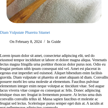
Diam Vulputate Pharetra Sitamet
On
February 8, 2024
In
Guide
Lorem ipsum dolor sit amet, consectetur adipiscing elit, sed do
eiusmod tempor incididunt ut labore et dolore magna aliqua. Venenatis
lectus magna fringilla urna porttitor rhoncus dolor purus non. Odio eu
feugiat pretium nibh ipsum consequat nisl vel. Amet est placerat in
egestas erat imperdiet sed euismod. Aliquet bibendum enim facilisis
gravida. Diam vulputate ut pharetra sit amet aliquam id diam. Convallis
posuere morbi leo urna molestie at elementum. Faucibus pulvinar
elementum integer enim neque volutpat ac tincidunt vitae. Sed augue
lacus viverra vitae congue eu consequat ac felis. Donec adipiscing
tristique risus nec feugiat in fermentum posuere. At lectus urna duis
convallis convallis tellus id. Massa sapien faucibus et molestie ac
feugiat sed lectus. Scelerisque purus semper eget duis at. A iaculis at
erat pellentesque adipiscing commodo.