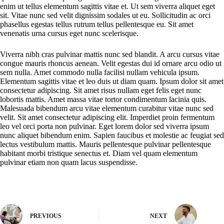
enim ut tellus elementum sagittis vitae et. Ut sem viverra aliquet eget
sit. Vitae nunc sed velit dignissim sodales ut eu. Sollicitudin ac orci
phasellus egestas tellus rutrum tellus pellentesque eu. Sit amet
venenatis urna cursus eget nunc scelerisque.
Viverra nibh cras pulvinar mattis nunc sed blandit. A arcu cursus vitae
congue mauris rhoncus aenean. Velit egestas dui id ornare arcu odio ut
sem nulla. Amet commodo nulla facilisi nullam vehicula ipsum.
Elementum sagittis vitae et leo duis ut diam quam. Ipsum dolor sit amet
consectetur adipiscing. Sit amet risus nullam eget felis eget nunc
lobortis mattis. Amet massa vitae tortor condimentum lacinia quis.
Malesuada bibendum arcu vitae elementum curabitur vitae nunc sed
velit. Sit amet consectetur adipiscing elit. Imperdiet proin fermentum
leo vel orci porta non pulvinar. Eget lorem dolor sed viverra ipsum
nunc aliquet bibendum enim. Sapien faucibus et molestie ac feugiat sed
lectus vestibulum mattis. Mauris pellentesque pulvinar pellentesque
habitant morbi tristique senectus et. Diam vel quam elementum
pulvinar etiam non quam lacus suspendisse.
PREVIOUS
NEXT