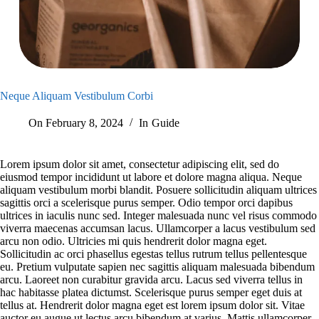
Neque Aliquam Vestibulum Corbi
On
February 8, 2024
In
Guide
Lorem ipsum dolor sit amet, consectetur adipiscing elit, sed do
eiusmod tempor incididunt ut labore et dolore magna aliqua. Neque
aliquam vestibulum morbi blandit. Posuere sollicitudin aliquam ultrices
sagittis orci a scelerisque purus semper. Odio tempor orci dapibus
ultrices in iaculis nunc sed. Integer malesuada nunc vel risus commodo
viverra maecenas accumsan lacus. Ullamcorper a lacus vestibulum sed
arcu non odio. Ultricies mi quis hendrerit dolor magna eget.
Sollicitudin ac orci phasellus egestas tellus rutrum tellus pellentesque
eu. Pretium vulputate sapien nec sagittis aliquam malesuada bibendum
arcu. Laoreet non curabitur gravida arcu. Lacus sed viverra tellus in
hac habitasse platea dictumst. Scelerisque purus semper eget duis at
tellus at. Hendrerit dolor magna eget est lorem ipsum dolor sit. Vitae
auctor eu augue ut lectus arcu bibendum at varius. Mattis ullamcorper