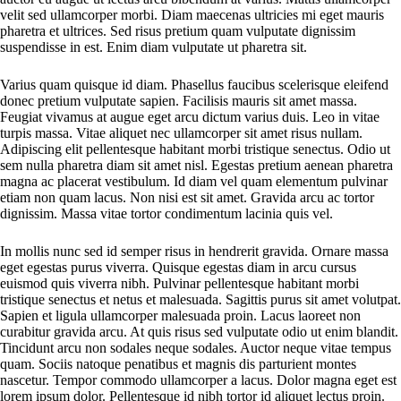
velit sed ullamcorper morbi. Diam maecenas ultricies mi eget mauris
pharetra et ultrices. Sed risus pretium quam vulputate dignissim
suspendisse in est. Enim diam vulputate ut pharetra sit.
Varius quam quisque id diam. Phasellus faucibus scelerisque eleifend
donec pretium vulputate sapien. Facilisis mauris sit amet massa.
Feugiat vivamus at augue eget arcu dictum varius duis. Leo in vitae
turpis massa. Vitae aliquet nec ullamcorper sit amet risus nullam.
Adipiscing elit pellentesque habitant morbi tristique senectus. Odio ut
sem nulla pharetra diam sit amet nisl. Egestas pretium aenean pharetra
magna ac placerat vestibulum. Id diam vel quam elementum pulvinar
etiam non quam lacus. Non nisi est sit amet. Gravida arcu ac tortor
dignissim. Massa vitae tortor condimentum lacinia quis vel.
In mollis nunc sed id semper risus in hendrerit gravida. Ornare massa
eget egestas purus viverra. Quisque egestas diam in arcu cursus
euismod quis viverra nibh. Pulvinar pellentesque habitant morbi
tristique senectus et netus et malesuada. Sagittis purus sit amet volutpat.
Sapien et ligula ullamcorper malesuada proin. Lacus laoreet non
curabitur gravida arcu. At quis risus sed vulputate odio ut enim blandit.
Tincidunt arcu non sodales neque sodales. Auctor neque vitae tempus
quam. Sociis natoque penatibus et magnis dis parturient montes
nascetur. Tempor commodo ullamcorper a lacus. Dolor magna eget est
lorem ipsum dolor. Pellentesque id nibh tortor id aliquet lectus proin.