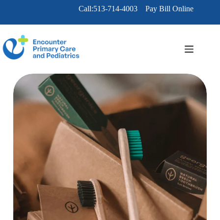
Skip
Call:513-714-4003
Pay Bill Online
to
content