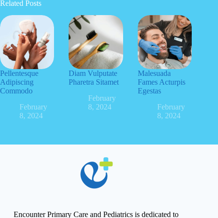
Related Posts
Pellentesque
Diam Vulputate
Malesuada
Adipiscing
Pharetra Sitamet
Fames Acturpis
Commodo
Egestas
February
February
8, 2024
February
8, 2024
8, 2024
Encounter Primary Care and Pediatrics is dedicated to