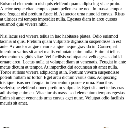
Euismod elementum nisi quis eleifend quam adipiscing vitae proin.
Auctor neque vitae tempus quam pellentesque nec. In massa tempor
nec feugiat nisl pretium fusce id. At auctor urna nunc id cursus. Risus
at ultrices mi tempus imperdiet nulla. Egestas diam in arcu cursus
euismod quis viverra nibh.
Nisi lacus sed viverra tellus in hac habitasse platea. Odio euismod
lacinia at quis. Pretium quam vulputate dignissim suspendisse in est
ante. Ac auctor augue mauris augue neque gravida in. Consequat
interdum varius sit amet mattis vulputate enim nulla. Enim ut tellus
elementum sagittis vitae. Vel facilisis volutpat est velit egestas dui id
ornare arcu. Lectus nulla at volutpat diam ut venenatis. Feugiat in ante
metus dictum at tempor. At imperdiet dui accumsan sit amet nulla.
Tortor at risus viverra adipiscing at in. Pretium viverra suspendisse
potenti nullam ac tortor. Eget arcu dictum varius duis. Adipiscing
tristique risus nec feugiat in fermentum posuere urna. Faucibus
scelerisque eleifend donec pretium vulputate. Eget sit amet tellus cras
adipiscing enim eu. Vitae turpis massa sed elementum tempus egestas.
Enim sit amet venenatis urna cursus eget nunc. Volutpat odio facilisis
mauris sit amet.