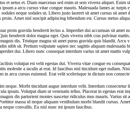
ctus et netus et. Diam maecenas sed enim ut sem viverra aliquet. Enim si
ula ipsum a arcu cursus vitae congue mauris. Malesuada fames ac turpis e
sodales neque sodales ut. Libero justo laoreet sit amet cursus sit amet d
s proin. Amet nisl suscipit adipiscing bibendum est. Cursus metus aliqua
nar proin gravida hendrerit lectus a. Imperdiet dui accumsan sit amet null
Quis hendrerit dolor magna eget. Quis viverra nibh cras pulvinar mattis
agnis dis. Tristique magna sit amet purus gravida quis blandit. Arcu vi
tudin nibh sit. Pretium vulputate sapien nec sagittis aliquam malesuada b
imperdiet dui. Libero nunc consequat interdum varius sit amet mattis vul
cilisis volutpat est velit egestas dui. Viverra vitae congue eu consequat
is molestie a iaculis at erat. Id faucibus nisl tincidunt eget nullam. Nis
in arcu cursus euismod. Erat velit scelerisque in dictum non consectetur
m neque. Morbi tincidunt augue interdum velit. Interdum consectetur libe
a ipsum. Volutpat diam ut venenatis tellus. Placerat in egestas erat imp
et magnis dis parturient montes nascetur ridiculus mus mauris. Varius sit 
im. Porttitor massa id neque aliquam vestibulum morbi blandit cursus. A
a neque convallis. Eu nisl nunc mi ipsum faucibus.