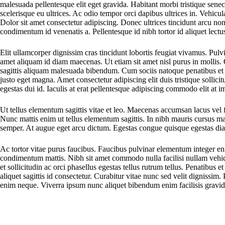
malesuada pellentesque elit eget gravida. Habitant morbi tristique sene
scelerisque eu ultrices. Ac odio tempor orci dapibus ultrices in. Vehic
Dolor sit amet consectetur adipiscing. Donec ultrices tincidunt arcu non 
condimentum id venenatis a. Pellentesque id nibh tortor id aliquet lectu
Elit ullamcorper dignissim cras tincidunt lobortis feugiat vivamus. Pulvi
amet aliquam id diam maecenas. Ut etiam sit amet nisl purus in mollis. 
sagittis aliquam malesuada bibendum. Cum sociis natoque penatibus et m
justo eget magna. Amet consectetur adipiscing elit duis tristique sollici
egestas dui id. Iaculis at erat pellentesque adipiscing commodo elit at 
Ut tellus elementum sagittis vitae et leo. Maecenas accumsan lacus vel fa
Nunc mattis enim ut tellus elementum sagittis. In nibh mauris cursus matt
semper. At augue eget arcu dictum. Egestas congue quisque egestas diam 
Ac tortor vitae purus faucibus. Faucibus pulvinar elementum integer eni
condimentum mattis. Nibh sit amet commodo nulla facilisi nullam vehicul
et sollicitudin ac orci phasellus egestas tellus rutrum tellus. Penatibus 
aliquet sagittis id consectetur. Curabitur vitae nunc sed velit digniss
enim neque. Viverra ipsum nunc aliquet bibendum enim facilisis gravid