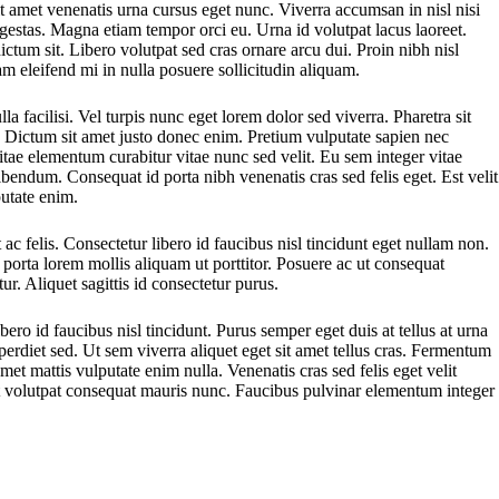
t amet venenatis urna cursus eget nunc. Viverra accumsan in nisl nisi
gestas. Magna etiam tempor orci eu. Urna id volutpat lacus laoreet.
ictum sit. Libero volutpat sed cras ornare arcu dui. Proin nibh nisl
m eleifend mi in nulla posuere sollicitudin aliquam.
a facilisi. Vel turpis nunc eget lorem dolor sed viverra. Pharetra sit
. Dictum sit amet justo donec enim. Pretium vulputate sapien nec
tae elementum curabitur vitae nunc sed velit. Eu sem integer vitae
ibendum. Consequat id porta nibh venenatis cras sed felis eget. Est velit
putate enim.
 ac felis. Consectetur libero id faucibus nisl tincidunt eget nullam non.
i porta lorem mollis aliquam ut porttitor. Posuere ac ut consequat
. Aliquet sagittis id consectetur purus.
ro id faucibus nisl tincidunt. Purus semper eget duis at tellus at urna
erdiet sed. Ut sem viverra aliquet eget sit amet tellus cras. Fermentum
amet mattis vulputate enim nulla. Venenatis cras sed felis eget velit
met volutpat consequat mauris nunc. Faucibus pulvinar elementum integer